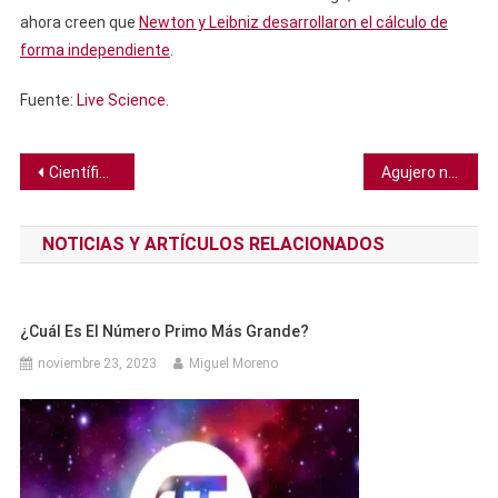
ahora creen que
Newton y Leibniz desarrollaron el cálculo de
forma independiente
.
Fuente:
Live Science
.
Navegación
Científicos revelan lo que sucede en nuestro cerebro cuando leemos
Agujero negro supermasivo se revela a sí mismo en el espacio profundo
de
NOTICIAS Y ARTÍCULOS RELACIONADOS
entradas
¿Cuál Es El Número Primo Más Grande?
noviembre 23, 2023
Miguel Moreno