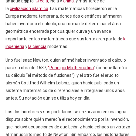
antiguo Egipto,
Grecia
, India y
China
, y más tarde de
la
civilización islámica
. Las matemáticas florecieron en la
Europa moderna temprana, donde dos científicos afirmaron
haber inventado el cálculo, una forma de determinar el área
geométrica encerrada por cualquier curva y un avance
importante en las matemáticas que sustenta gran parte de
la
ingeniería
y
la ciencia
modernas.
Uno fue Isaac Newton, quien afirmó haber inventado el cálculo
para su obra de 1687,
“
Principia Mathematica
” (aunque llamó a
su cálculo “el método de fluxiones”), y el otro fue el erudito
alemán Gottfried Wilhelm Leibniz, quien había publicado un
sistema matemático de diferenciales e integrales unos años
antes. Su notación aún se utiliza hoy en día.
Los dos hombres y sus partidarios se enzarzaron en una agria
disputa sobre quién merecía el reconocimiento por la invención,
que incluyó acusaciones de que Leibniz había echado un vistazo
al manuscrito inédito de Newton. Sin embargo, los historiadores