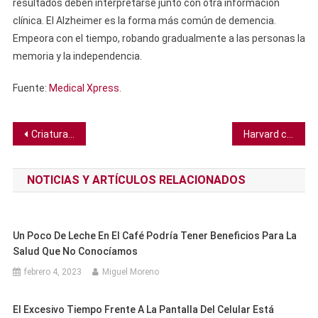
resultados deben interpretarse junto con otra información
clínica. El Alzheimer es la forma más común de demencia.
Empeora con el tiempo, robando gradualmente a las personas la
memoria y la independencia.
Fuente:
Medical Xpress
.
Navegación
Criatura marina de 3 ojos y 500 millones de años respiraba a través de grandes branquias en su trasero
Harvard compró por US$27.50 una copia de la Carta Magna que resultó ser un manuscrito original del famoso documento
de
NOTICIAS Y ARTÍCULOS RELACIONADOS
entradas
Un Poco De Leche En El Café Podría Tener Beneficios Para La
Salud Que No Conocíamos
febrero 4, 2023
Miguel Moreno
El Excesivo Tiempo Frente A La Pantalla Del Celular Está