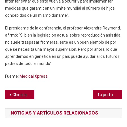
intentar evitar que esto vuelva a ocurrir y para implementar
medidas que garanticen un límite mundial al número de hijos
concebidos de un mismo donante”.
El presidente de la conferencia, el profesor Alexandre Reymond,
afirmó: “Si bien la legislación actual sobre reproducción asistida
no suele traspasar fronteras, este es un buen ejemplo de por
qué se necesita una mayor supervisión. Pero por ahora, lo que
aprendemos en genética en un país puede ayudar a los futuros
padres de todo el mundo”.
Fuente:
Medical Xpress
.
Navegación
China lanza los primeros satélites para una constelación de supercomputadoras espaciales de IA
Tu perfume podría estar alterando el campo de fuerza químico de tu cuerpo
de
NOTICIAS Y ARTÍCULOS RELACIONADOS
entradas