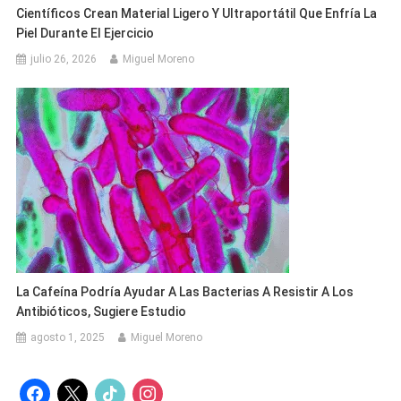
Científicos Crean Material Ligero Y Ultraportátil Que Enfría La
Piel Durante El Ejercicio
julio 26, 2026
Miguel Moreno
La Cafeína Podría Ayudar A Las Bacterias A Resistir A Los
Antibióticos, Sugiere Estudio
agosto 1, 2025
Miguel Moreno
facebook
x
tiktok
instagram