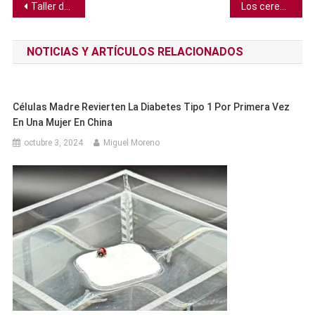
Navegación
Taller de hace 3.000 años podría haber revelado los orígenes de la Edad de Hierro
Los cerebros de los bebés reconocen idiomas extranjeros que escucharon en el feto antes de nacer
de
NOTICIAS Y ARTÍCULOS RELACIONADOS
entradas
Células Madre Revierten La Diabetes Tipo 1 Por Primera Vez
En Una Mujer En China
octubre 3, 2024
Miguel Moreno