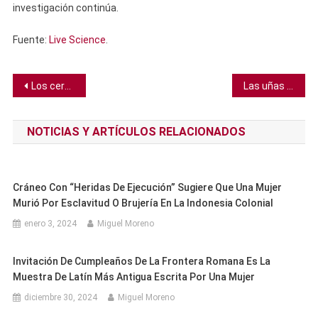
investigación continúa.
Fuente:
Live Science
.
Navegación
Los cerebros de los bebés reconocen idiomas extranjeros que escucharon en el feto antes de nacer
Las uñas de tus pies pueden revelar si te has expuesto a una causa común de cáncer de pulmón
de
NOTICIAS Y ARTÍCULOS RELACIONADOS
entradas
Cráneo Con “heridas De Ejecución” Sugiere Que Una Mujer
Murió Por Esclavitud O Brujería En La Indonesia Colonial
enero 3, 2024
Miguel Moreno
Invitación De Cumpleaños De La Frontera Romana Es La
Muestra De Latín Más Antigua Escrita Por Una Mujer
diciembre 30, 2024
Miguel Moreno