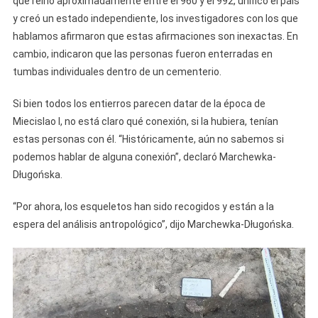
que reinó aproximadamente entre el 960 y el 992, unificó el país
y creó un estado independiente, los investigadores con los que
hablamos afirmaron que estas afirmaciones son inexactas. En
cambio, indicaron que las personas fueron enterradas en
tumbas individuales dentro de un cementerio.
Si bien todos los entierros parecen datar de la época de
Miecislao I, no está claro qué conexión, si la hubiera, tenían
estas personas con él. “Históricamente, aún no sabemos si
podemos hablar de alguna conexión”, declaró Marchewka-
Długońska.
“Por ahora, los esqueletos han sido recogidos y están a la
espera del análisis antropológico”, dijo Marchewka-Długońska.