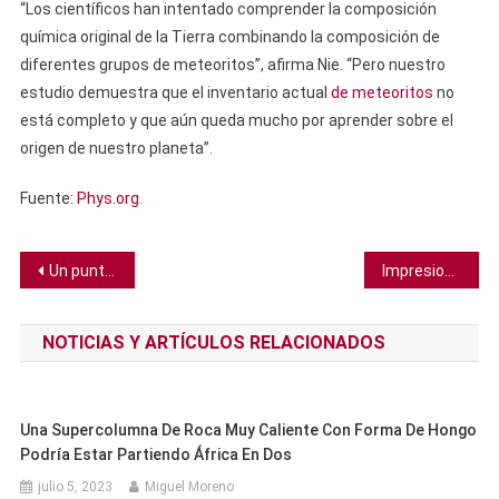
“Los científicos han intentado comprender la composición
química original de la Tierra combinando la composición de
diferentes grupos de meteoritos”, afirma Nie. “Pero nuestro
estudio demuestra que el inventario actual
de meteoritos
no
está completo y que aún queda mucho por aprender sobre el
origen de nuestro planeta”.
Fuente:
Phys.org
.
Navegación
Un punto débil masivo en el campo magnético terrestre está creciendo, descubren científicos
Impresionante tumba china del siglo VIII muestra a un hombre rubio y con rasgos “occidentales”
de
NOTICIAS Y ARTÍCULOS RELACIONADOS
entradas
Una Supercolumna De Roca Muy Caliente Con Forma De Hongo
Podría Estar Partiendo África En Dos
julio 5, 2023
Miguel Moreno