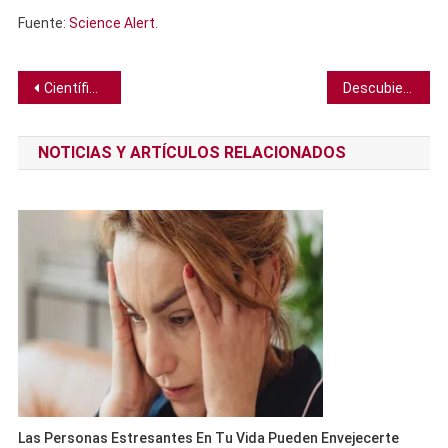
Fuente:
Science Alert
.
Navegación
Científicos crean un banano que no se oscurece, la primera variedad comercial en 75 años
Descubierto “interruptor” de metano en el Ártico que ayudó a impulsar el rápido calentamiento global
de
NOTICIAS Y ARTÍCULOS RELACIONADOS
entradas
Las Personas Estresantes En Tu Vida Pueden Envejecerte