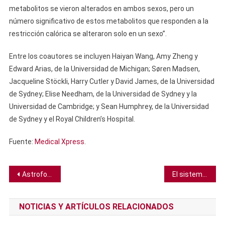
metabolitos se vieron alterados en ambos sexos, pero un
número significativo de estos metabolitos que responden a la
restricción calórica se alteraron solo en un sexo”.
Entre los coautores se incluyen Haiyan Wang, Amy Zheng y
Edward Arias, de la Universidad de Michigan; Søren Madsen,
Jacqueline Stöckli, Harry Cutler y David James, de la Universidad
de Sydney; Elise Needham, de la Universidad de Sydney y la
Universidad de Cambridge; y Sean Humphrey, de la Universidad
de Sydney y el Royal Children’s Hospital.
Fuente:
Medical Xpress
.
Navegación
Astrofotógrafo captura a un paracaidista “cayendo” en la superficie del Sol
El sistema solar podría estar superando el límite de velocidad cósmica, según estudio
de
NOTICIAS Y ARTÍCULOS RELACIONADOS
entradas