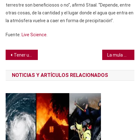
terrestre son beneficiosos o no”, afirmó Staal. “Depende, entre
otras cosas, de la cantidad y el lugar donde el agua que entra en
la atmósfera vuelve a caer en forma de precipitación”.
Fuente:
Live Science
.
Navegación
Tener un teléfono inteligente a los 12 años se relaciona con estos problemas de salud en niños
La mula más antigua de Europa Occidental es hallada en un cementerio de la Edad de Hierro
de
NOTICIAS Y ARTÍCULOS RELACIONADOS
entradas