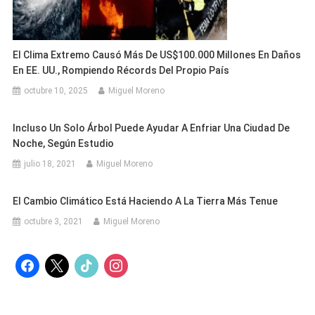
El Clima Extremo Causó Más De US$100.000 Millones En Daños
En EE. UU., Rompiendo Récords Del Propio País
octubre 10, 2025
Miguel Moreno
Incluso Un Solo Árbol Puede Ayudar A Enfriar Una Ciudad De
Noche, Según Estudio
julio 18, 2021
Miguel Moreno
El Cambio Climático Está Haciendo A La Tierra Más Tenue
octubre 3, 2021
Miguel Moreno
facebook
x
tiktok
instagram