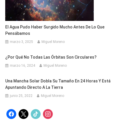
El Agua Pudo Haber Surgido Mucho Antes De Lo Que
Pensábamos
marzo 3, 2025
Miguel Moreno
¿Por Qué No Todas Las Órbitas Son Circulares?
marzo 16, 2024
Miguel Moreno
Una Mancha Solar Dobla Su Tamaño En 24 Horas Y Está
Apuntando Directo A La Tierra
junio 25, 2022
Miguel Moreno
facebook
x
tiktok
instagram