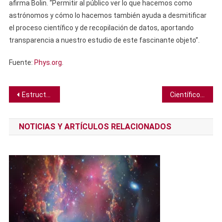
afirma Bolin. “Permitir al público ver lo que hacemos como
astrónomos y cómo lo hacemos también ayuda a desmitificar
el proceso científico y de recopilación de datos, aportando
transparencia a nuestro estudio de este fascinante objeto”.
Fuente:
Phys.org
.
Navegación
Estructura gigante descubierta bajo las Bermudas no se parece a nada antes visto
Científicos explican por qué las camas solares se asocian a un mayor riesgo de cáncer de piel
de
NOTICIAS Y ARTÍCULOS RELACIONADOS
entradas