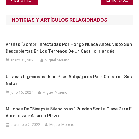
Navegación
de
NOTICIAS Y ARTÍCULOS RELACIONADOS
entradas
Arañas “zombi” Infectadas Por Hongo Nunca Antes Visto Son
Descubiertas En Los Terrenos De Un Castillo Irlandés
enero 31, 2025
Miguel Moreno
Urracas Ingeniosas Usan Púas Antipájaros Para Construir Sus
Nidos
julio 16, 2024
Miguel Moreno
Millones De “sinapsis Silenciosas” Pueden Ser La Clave Para El
Aprendizaje A Largo Plazo
diciembre 2, 2022
Miguel Moreno