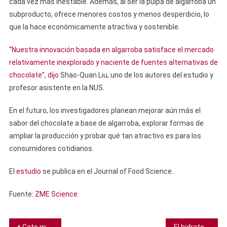
cada vez más inestable. Además, al ser la pulpa de algarroba un
subproducto, ofrece menores costos y menos desperdicio, lo
que la hace económicamente atractiva y sostenible.
“Nuestra innovación basada en algarroba satisface el mercado
relativamente inexplorado y naciente de fuentes alternativas de
chocolate”, dijo
Shao-Quan Liu, uno de los autores del estudio y
profesor asistente en la NUS.
En el futuro, los investigadores planean mejorar aún más el
sabor del chocolate a base de algarroba, explorar formas de
ampliar la producción y probar qué tan atractivo es para los
consumidores cotidianos.
El
estudio
se publica en el Journal of Food Science.
Fuente:
ZME Science
.
Gato montés escurridizo que se creía extinto es redescubierto en Tailandia
El hidrato de gas más grande del mundo, repleto de vida, es descubierto frente a Groenlandia