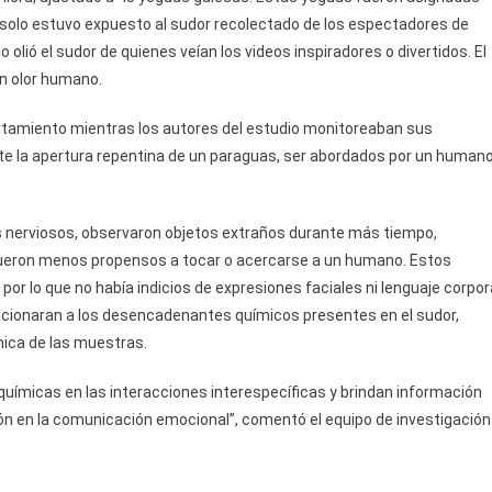
o solo estuvo expuesto al sudor recolectado de los espectadores de
lo olió el sudor de quienes veían los videos inspiradores o divertidos. El
in olor humano.
tamiento mientras los autores del estudio monitoreaban sus
nte la apertura repentina de un paraguas, ser abordados por un human
ás nerviosos, observaron objetos extraños durante más tiempo,
fueron menos propensos a tocar o acercarse a un humano. Estos
 por lo que no había indicios de expresiones faciales ni lenguaje corpor
ccionaran a los desencadenantes químicos presentes en el sudor,
mica de las muestras.
 químicas en las interacciones interespecíficas y brindan información
n en la comunicación emocional”, comentó el equipo de investigación