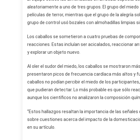
aleatoriamente a uno de tres grupos. El grupo del mied
películas de terror, mientras que el grupo de la alegría so
grupo de control usó bozales con almohadillas limpias s
Los caballos se sometieron a cuatro pruebas de compor
reacciones. Estas incluían ser acicalados, reaccionar a
y explorar un objeto nuevo.
Al oler el sudor del miedo, los caballos se mostraron m
presentaron picos de frecuencia cardíaca más altos y 
caballos no podían percibir el miedo de los participantes,
que pudieran detectar. Lo más probable es que sólo rea
aunque los científicos no analizaron la composición quí
“Estos hallazgos resaltan la importancia de las señales
sobre cuestiones acerca del impacto de la domesticació
en su artículo.