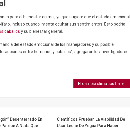
al
ones para el bienestar animal, ya que sugiere que el estado emocional
olfato, incluso cuando intenta ocultar sus sentimientos. Esto podría
os caballos
y su bienestar general.
rtancia del estado emocional de los manejadores y su posible
teracciones entre humanos y caballos”, agregaron los investigadores.
El cambio climático ha reducido el salario de los estadounidenses un 12%
agón” Desenterrado En
Científicos Prueban La Viabilidad De
 Parece A Nada Que
Usar Leche De Yegua Para Hacer