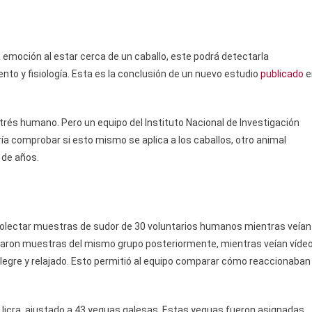
 emoción al estar cerca de un caballo, este podrá detectarla
nto y fisiología. Esta es la conclusión de un nuevo estudio
publicado
e
strés humano. Pero un equipo del Instituto Nacional de Investigación
ría comprobar si esto mismo se aplica a los caballos, otro animal
 de años.
ecolectar muestras de sudor de 30 voluntarios humanos mientras veían
ectaron muestras del mismo grupo posteriormente, mientras veían víde
legre y relajado. Esto permitió al equipo comparar cómo reaccionaban
e licra, ajustado a 43 yeguas galesas. Estas yeguas fueron asignadas