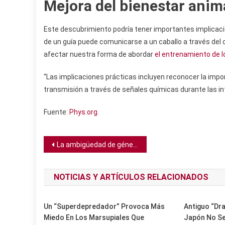
Mejora del bienestar anim
Este descubrimiento podría tener importantes implicaci
de un guía puede comunicarse a un caballo a través del 
afectar nuestra forma de abordar
el entrenamiento de l
“Las implicaciones prácticas incluyen reconocer la impo
transmisión a través de señales químicas durante las in
Fuente:
Phys.org
.
Navegación
La ambigüedad de género era una herramienta de poder hace 4.500 años en Mesopotamia
de
NOTICIAS Y ARTÍCULOS RELACIONADOS
entradas
Un “superdepredador” Provoca Más
Antiguo “dr
Miedo En Los Marsupiales Que
Japón No Se