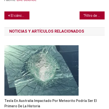
Navegación
El cáncer podría emitir señales que protegen al cerebro del Alzheimer
“Filtro de spam” científico marca más de 250.000 estudios potencialmente falsos sobre el cáncer
de
NOTICIAS Y ARTÍCULOS RELACIONADOS
entradas
Tesla En Australia Impactado Por Meteorito Podría Ser El
Primero De La Historia