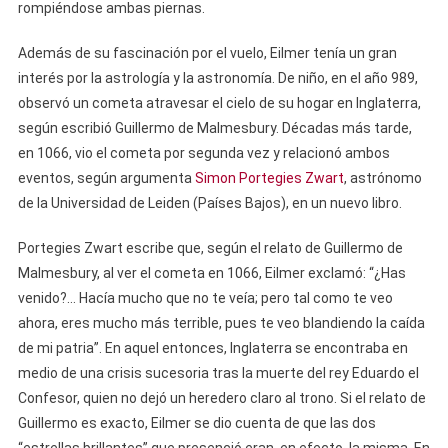
rompiéndose ambas piernas.
Además de su fascinación por el vuelo, Eilmer tenía un gran
interés por la astrología y la astronomía. De niño, en el año 989,
observó un cometa atravesar el cielo de su hogar en Inglaterra,
según escribió Guillermo de Malmesbury. Décadas más tarde,
en 1066, vio el cometa por segunda vez y relacionó ambos
eventos, según argumenta
Simon Portegies Zwart
, astrónomo
de la Universidad de Leiden (Países Bajos), en un nuevo libro.
Portegies Zwart escribe que, según el relato de Guillermo de
Malmesbury, al ver el cometa en 1066, Eilmer exclamó: “¿Has
venido?… Hacía mucho que no te veía; pero tal como te veo
ahora, eres mucho más terrible, pues te veo blandiendo la caída
de mi patria”. En aquel entonces, Inglaterra se encontraba en
medio de una crisis sucesoria tras la muerte del rey Eduardo el
Confesor, quien no dejó un heredero claro al trono. Si el relato de
Guillermo es exacto, Eilmer se dio cuenta de que las dos
“estrellas brillantes” que presenció eran, en efecto, la misma. En