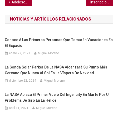
Navegación
Adolescente de la Edad de Piedra fue atacado por un oso hace 28.000 años, confirma análisis de esqueleto
Inscripción de 5.000 años revela la brutalidad de la expansión colonial egipcia en el Sinaí
de
NOTICIAS Y ARTÍCULOS RELACIONADOS
entradas
Conoce A Las Primeras Personas Que Tomarán Vacaciones En
El Espacio
enero 27, 2021
Miguel Moreno
La Sonda Solar Parker De La NASA Alcanzará Su Punto Más
Cercano Que Nunca Al Sol En La Víspera De Navidad
diciembre 22, 2024
Miguel Moreno
La NASA Aplaza El Primer Vuelo Del Ingenuity En Marte Por Un
Problema De Giro En La Hélice
abril 11, 2021
Miguel Moreno