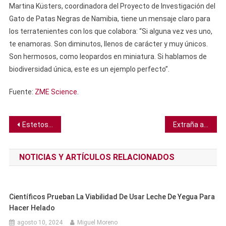
Martina Küsters, coordinadora del Proyecto de Investigación del
Gato de Patas Negras de Namibia, tiene un mensaje claro para
los terratenientes con los que colabora: “Si alguna vez ves uno,
te enamoras. Son diminutos, llenos de carácter y muy únicos.
Son hermosos, como leopardos en miniatura. Si hablamos de
biodiversidad única, este es un ejemplo perfecto”.
Fuente:
ZME Science
.
Navegación
Estetoscopios de IA podrían ayudar a detectar enfermedades valvulares cardíacas antes que los médicos de cabecera
Extraña anomalía magnética debajo de Australia tiene una forma increíblemente familiar
de
NOTICIAS Y ARTÍCULOS RELACIONADOS
entradas
Científicos Prueban La Viabilidad De Usar Leche De Yegua Para
Hacer Helado
agosto 10, 2024
Miguel Moreno