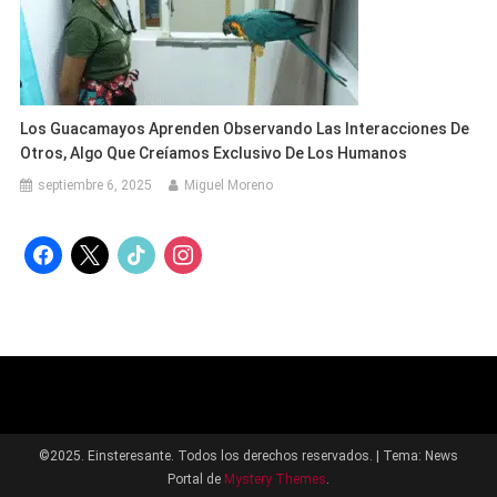
Los Guacamayos Aprenden Observando Las Interacciones De
Otros, Algo Que Creíamos Exclusivo De Los Humanos
septiembre 6, 2025
Miguel Moreno
facebook
x
tiktok
instagram
©2025. Einsteresante. Todos los derechos reservados.
|
Tema: News
Portal de
Mystery Themes
.