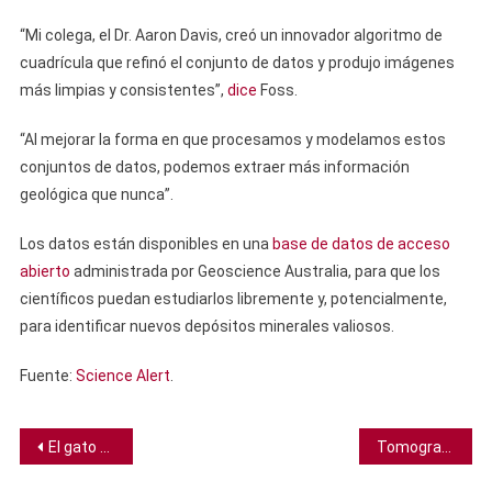
“Mi colega, el Dr. Aaron Davis, creó un innovador algoritmo de
cuadrícula que refinó el conjunto de datos y produjo imágenes
más limpias y consistentes”,
dice
Foss.
“Al mejorar la forma en que procesamos y modelamos estos
conjuntos de datos, podemos extraer más información
geológica que nunca”.
Los datos están disponibles en una
base de datos de acceso
abierto
administrada por Geoscience Australia, para que los
científicos puedan estudiarlos libremente y, potencialmente,
para identificar nuevos depósitos minerales valiosos.
Fuente:
Science Alert
.
Navegación
El gato más mortífero del mundo vive en madrigueras abandonadas por roedores en Namibia
Tomografías computarizadas revelan los últimos momentos de niños incas sacrificados como “mensajeros de los dioses”
de