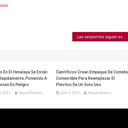
ions
.
Las serpientes siguen evolucionando hacia el canibalismo. Los científicos creen saber qué está pasando
s En El Himalaya Se Están
Científicos Crean Empaque De Comida
 Rápidamente, Poniendo A
Comestible Para Reemplazar El
lones En Peligro
Plástico De Un Solo Uso
0, 2021
Miguel Moreno
julio 4, 2023
Miguel Moreno