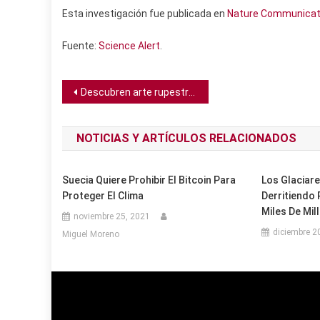
Esta investigación fue publicada en
Nature Communicat
Fuente:
Science Alert
.
Navegación
Descubren arte rupestre en el Sinaí que muestra cazadores y figuras geométricas en un período de 10.000 años
de
NOTICIAS Y ARTÍCULOS RELACIONADOS
entradas
Suecia Quiere Prohibir El Bitcoin Para
Los Glaciare
Proteger El Clima
Derritiendo
Miles De Mil
noviembre 25, 2021
diciembre 2
Miguel Moreno