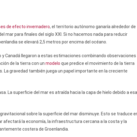
ses de efecto invernadero
, el territorio autónomo ganaría alrededor de
del mar para finales del siglo XXI. Si no hacemos nada para reducir
enlandia se elevará 2,5 metros por encima del océano.
ido y Canadá llegaron a estas estimaciones combinando observaciones
ación de la tierra con un
modelo
que predice el movimiento de la tierra
s. La gravedad también juega un papel importante en la creciente
. La superficie del mar es atraída hacia la capa de hielo debido a es
gravitacional sobre la superficie del mar disminuye. Esto se traduce e
ar afectará la economía, la infraestructura cercana a la costa y la
nantemente costera de Groenlandia.