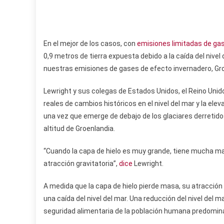
En el mejor de los casos, con
emisiones limitadas de ga
0,9 metros de tierra expuesta debido a la caída del nivel 
nuestras emisiones de gases de efecto invernadero, Gro
Lewright y sus colegas de Estados Unidos, el Reino Un
reales de cambios históricos en el nivel del mar y la elev
una vez que emerge de debajo de los glaciares derretido
altitud de Groenlandia.
“Cuando la capa de hielo es muy grande, tiene mucha masa
atracción gravitatoria”,
dice
Lewright.
A medida que la capa de hielo pierde masa, su atracción 
una caída del nivel del mar. Una reducción del nivel del m
seguridad alimentaria de la población humana predomi