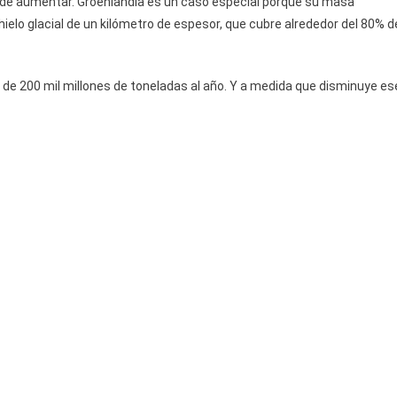
r de aumentar. Groenlandia es un caso especial porque su masa
ielo glacial de un kilómetro de espesor, que cubre alrededor del 80% d
r de 200 mil millones de toneladas al año. Y a medida que disminuye es