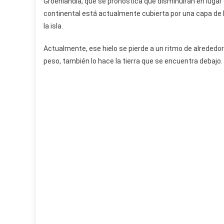
Groenlandia, que se pronostica que disminuirán en luga
continental está actualmente cubierta por una capa de h
la isla.
Actualmente, ese hielo se pierde a un ritmo de alrededo
peso, también lo hace la tierra que se encuentra debajo.