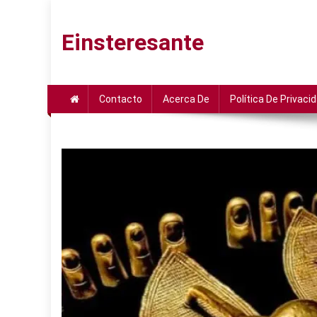
Saltar
al
Einsteresante
contenido
Contacto
Acerca De
Política De Privaci