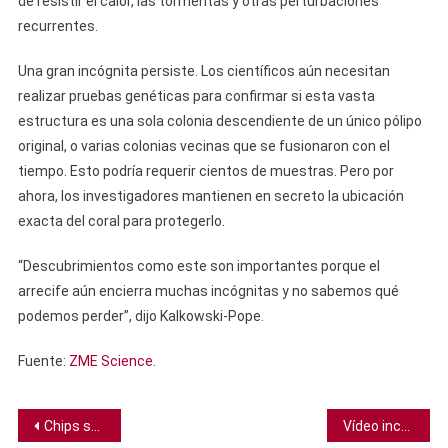
de resistir el calor, las tormentas y otras perturbaciones
recurrentes.
Una gran incógnita persiste. Los científicos aún necesitan
realizar pruebas genéticas para confirmar si esta vasta
estructura es una sola colonia descendiente de un único pólipo
original, o varias colonias vecinas que se fusionaron con el
tiempo. Esto podría requerir cientos de muestras. Pero por
ahora, los investigadores mantienen en secreto la ubicación
exacta del coral para protegerlo.
“Descubrimientos como este son importantes porque el
arrecife aún encierra muchas incógnitas y no sabemos qué
podemos perder”, dijo Kalkowski-Pope.
Fuente:
ZME Science
.
Navegación
Chips sensores ayudan a identificar deepfakes añadiendo datos criptográficos a la cámara
Vídeo increíble muestra cómo un grupo de cachalotes se unen para ayudar a luz a una cría