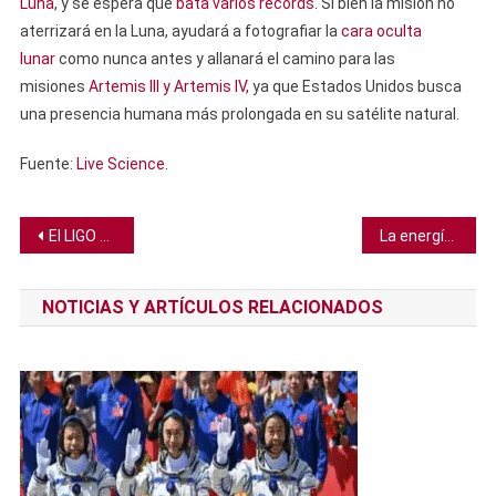
Luna
, y se espera que
bata varios récords
. Si bien la misión no
aterrizará en la Luna, ayudará a fotografiar la
cara oculta
lunar
como nunca antes y allanará el camino para las
misiones
Artemis III y Artemis IV,
ya que Estados Unidos busca
una presencia humana más prolongada en su satélite natural.
Fuente:
Live Science
.
Navegación
El LIGO podría haber detectado el primer agujero negro primordial, según estudio
La energía solar podría ser clave para fabricar combustible de aviación sostenible
de
NOTICIAS Y ARTÍCULOS RELACIONADOS
entradas