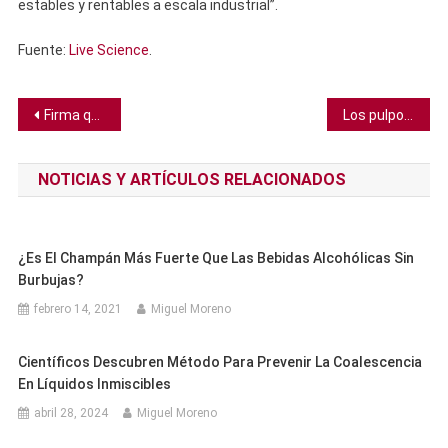
estables y rentables a escala industrial”.
Fuente:
Live Science
.
Navegación
Firma química en las rocas lunares sugiere la presencia de oxígeno en la Luna primitiva
Los pulpos usan un sistema sensorial de “gusto por tacto” para tantear posibles parejas
de
NOTICIAS Y ARTÍCULOS RELACIONADOS
entradas
¿Es El Champán Más Fuerte Que Las Bebidas Alcohólicas Sin
Burbujas?
febrero 14, 2021
Miguel Moreno
Científicos Descubren Método Para Prevenir La Coalescencia
En Líquidos Inmiscibles
abril 28, 2024
Miguel Moreno