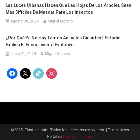
Las Luces Urbanas Hacen Que Las Hojas De Los Árboles Sean
Más Difíciles De Mascar Para Los Insectos
agosto 30, 2024
Miguel Moreno
¿Por Qué Ya No Hay Tantos Animales Gigantes? Estudio
Explica El Encogimiento Evolutivo
enero 21, 2024
Miguel Moreno
facebook
x
tiktok
instagram
©2025. Einsteresante. Todos los derechos reservados.
|
Tema: News
Portal de
Mystery Themes
.