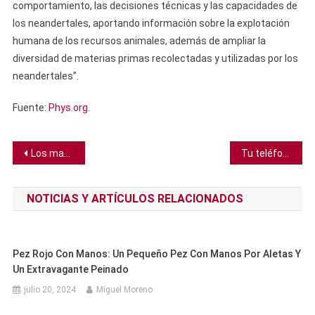
comportamiento, las decisiones técnicas y las capacidades de
los neandertales, aportando información sobre la explotación
humana de los recursos animales, además de ampliar la
diversidad de materias primas recolectadas y utilizadas por los
neandertales”.
Fuente:
Phys.org
.
Navegación
Los manglares limpian US$8700 millones de contaminación de nitrógeno cada año
Tu teléfono literalmente pesa más cuando está lleno, pero no lo detectas
de
NOTICIAS Y ARTÍCULOS RELACIONADOS
entradas
Pez Rojo Con Manos: Un Pequeño Pez Con Manos Por Aletas Y
Un Extravagante Peinado
julio 20, 2024
Miguel Moreno