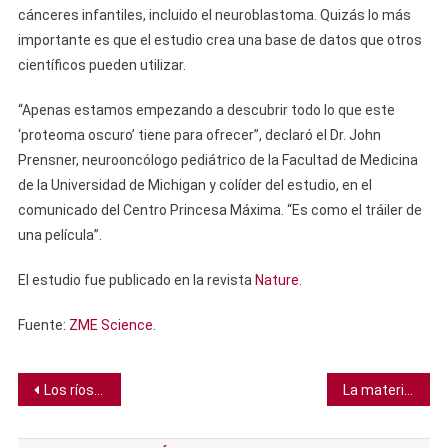
cánceres infantiles, incluido el neuroblastoma. Quizás lo más
importante es que el estudio crea una base de datos que otros
científicos pueden utilizar.
“Apenas estamos empezando a descubrir todo lo que este
‘proteoma oscuro’ tiene para ofrecer”, declaró el Dr. John
Prensner, neurooncólogo pediátrico de la Facultad de Medicina
de la Universidad de Michigan y colíder del estudio, en el
comunicado del Centro Princesa Máxima. “Es como el tráiler de
una película”.
El estudio fue publicado en la revista
Nature
.
Fuente:
ZME Science
.
Navegación
Los ríos tropicales están perdiendo oxígeno mientras el mundo se calienta
La materia oscura podría haber sido detectada por accidente
de