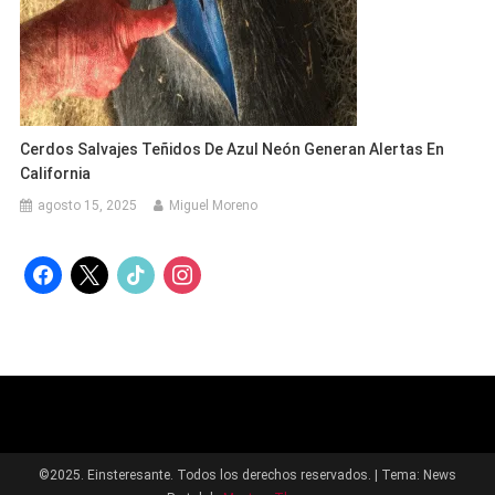
Cerdos Salvajes Teñidos De Azul Neón Generan Alertas En
California
agosto 15, 2025
Miguel Moreno
facebook
x
tiktok
instagram
©2025. Einsteresante. Todos los derechos reservados.
|
Tema: News