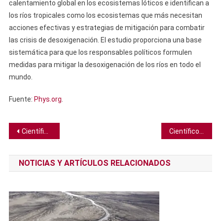
calentamiento global en los ecosistemas lóticos e identifican a
los ríos tropicales como los ecosistemas que más necesitan
acciones efectivas y estrategias de mitigación para combatir
las crisis de desoxigenación. El estudio proporciona una base
sistemática para que los responsables políticos formulen
medidas para mitigar la desoxigenación de los ríos en todo el
mundo.
Fuente:
Phys.org
.
Navegación
Científicos ahora saben el porqué de la repentina pérdida del hielo marino antártico
Científicos descubren 1.700 diminutas moléculas similares a proteínas ocultas en el genoma humano
de
NOTICIAS Y ARTÍCULOS RELACIONADOS
entradas