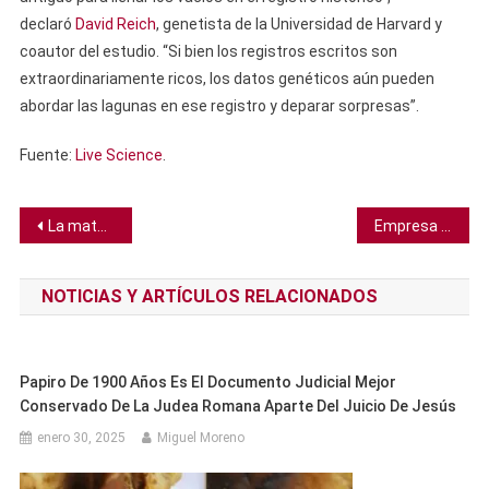
declaró
David Reich
, genetista de la Universidad de Harvard y
coautor del estudio. “Si bien los registros escritos son
extraordinariamente ricos, los datos genéticos aún pueden
abordar las lagunas en ese registro y deparar sorpresas”.
Fuente:
Live Science
.
Navegación
La materia oscura podría haber sido detectada por accidente
Empresa de desextinción asegura haber logrado el nacimiento de polluelos a partir de cáscaras de huevo artificiales
de
NOTICIAS Y ARTÍCULOS RELACIONADOS
entradas
Papiro De 1900 Años Es El Documento Judicial Mejor
Conservado De La Judea Romana Aparte Del Juicio De Jesús
enero 30, 2025
Miguel Moreno