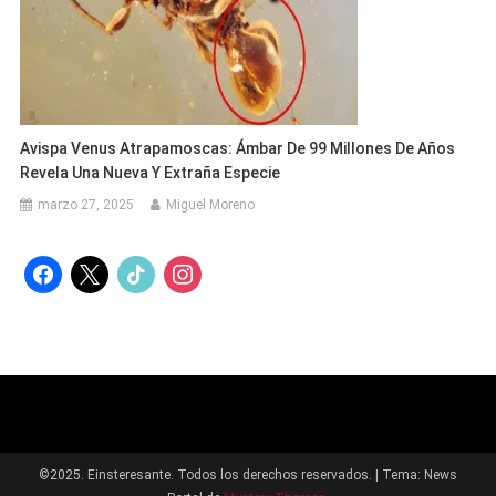
Avispa Venus Atrapamoscas: Ámbar De 99 Millones De Años
Revela Una Nueva Y Extraña Especie
marzo 27, 2025
Miguel Moreno
facebook
x
tiktok
instagram
©2025. Einsteresante. Todos los derechos reservados.
|
Tema: News