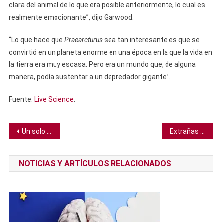
clara del animal de lo que era posible anteriormente, lo cual es
realmente emocionante”, dijo Garwood.
“Lo que hace que
Praearcturus
sea tan interesante es que se
convirtió en un planeta enorme en una época en la que la vida en
la tierra era muy escasa. Pero era un mundo que, de alguna
manera, podía sustentar a un depredador gigante”.
Fuente:
Live Science
.
Navegación
Un solo trago de alcohol al día aumenta el riesgo de padecer 10 tipos de cáncer
Extrañas estrellas parecen como si estuvieran devorando planetas
de
NOTICIAS Y ARTÍCULOS RELACIONADOS
entradas