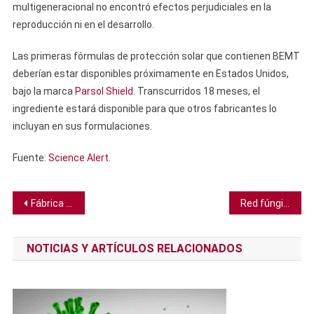
multigeneracional no encontró efectos perjudiciales en la
reproducción ni en el desarrollo.
Las primeras fórmulas de protección solar que contienen BEMT
deberían estar disponibles próximamente en Estados Unidos,
bajo la marca
Parsol Shield
. Transcurridos 18 meses, el
ingrediente estará disponible para que otros fabricantes lo
incluyan en sus formulaciones.
Fuente:
Science Alert
.
Navegación
Fábrica en al oeste de EE. UU. transforma CO2 capturado en combustible para aviones
Red fúngica subterránea de la Tierra es tan masiva que abarcaría el 10% de la Vía Láctea, revela mapa
de
NOTICIAS Y ARTÍCULOS RELACIONADOS
entradas