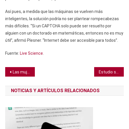
Así pues, a medida que las máquinas se vuelven más
inteligentes, la solución podría no ser plantear rompecabezas
más difíciles. “Si un CAPTCHA solo puede ser resuelto por
alguien con un doctorado en matemáticas, entonces no es muy
útil”, afirmó Plesner. “Internet debe ser accesible para todos”.
Fuente:
Live Science
.
Navegación
Las mujeres tienen mayor riesgo de un ataque cardíaco por una sola palabra
Estudio sugiere que los videojuegos podrían mejorar ligeramente la memoria y otras habilidades cognitivas
de
NOTICIAS Y ARTÍCULOS RELACIONADOS
entradas