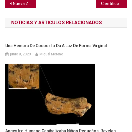
Navegación
Nueva Zelanda llega a los 100 días sin casos de COVID-19
Científicos detectan un terremoto tipo bumerán en el Atlántico
de
NOTICIAS Y ARTÍCULOS RELACIONADOS
entradas
Una Hembra De Cocodrilo Da A Luz De Forma Virginal
junio 8, 2023
Miguel Moreno
Ancestro Humano Canibalizaba Niños Pequeños, Revelan