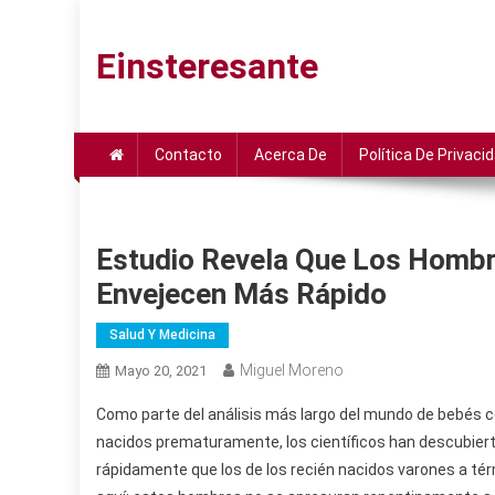
Saltar
al
Einsteresante
contenido
Contacto
Acerca De
Política De Privaci
Estudio Revela Que Los Homb
Envejecen Más Rápido
Salud Y Medicina
Miguel Moreno
Mayo 20, 2021
Como parte del análisis más largo del mundo de bebés c
nacidos prematuramente, los científicos han descubier
rápidamente que los de los recién nacidos varones a té