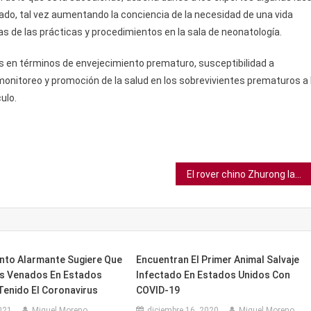
ado, tal vez aumentando la conciencia de la necesidad de una vida
de las prácticas y procedimientos en la sala de neonatología.
s en términos de envejecimiento prematuro, susceptibilidad a
onitoreo y promoción de la salud en los sobrevivientes prematuros a 
ulo.
El rover chino Zhurong lanza las primeras imágenes de Marte
nto Alarmante Sugiere Que
Encuentran El Primer Animal Salvaje
os Venados En Estados
Infectado En Estados Unidos Con
Tenido El Coronavirus
COVID-19
021
Miguel Moreno
diciembre 16, 2020
Miguel Moreno