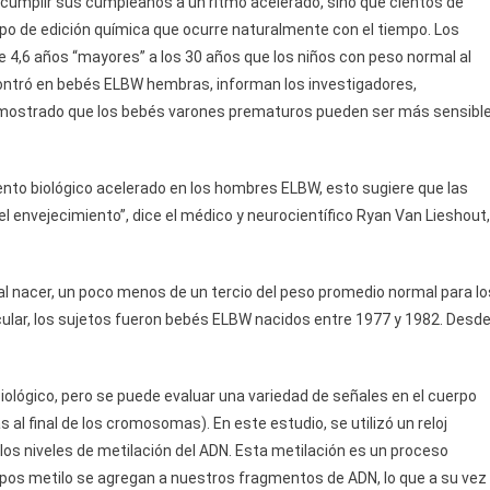
cumplir sus cumpleaños a un ritmo acelerado, sino que cientos de
po de edición química que ocurre naturalmente con el tiempo. Los
e 4,6 años “mayores” a los 30 años que los niños con peso normal al
ontró en bebés ELBW hembras, informan los investigadores,
demostrado que los bebés varones prematuros pueden ser más sensibl
ento biológico acelerado en los hombres ELBW, esto sugiere que las
l envejecimiento”, dice el médico y neurocientífico Ryan Van Lieshout,
 nacer, un poco menos de un tercio del peso promedio normal para lo
cular, los sujetos fueron bebés ELBW nacidos entre 1977 y 1982. Desd
biológico, pero se puede evaluar una variedad de señales en el cuerpo
s al final de los cromosomas). En este estudio, se utilizó un reloj
los niveles de metilación del ADN. Esta metilación es un proceso
upos metilo se agregan a nuestros fragmentos de ADN, lo que a su vez