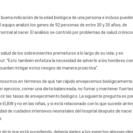
a buena indicación de la edad biológica de una persona e incluso puede
l equipo analizó los genes de 92 personas de entre 30 y 35 años; de
normal al nacer. El análisis se controló por problemas de salud crónico
salud de los sobrevivientes prematuros a lo largo de su vida, y es
out. “Esto también enfatiza la necesidad de advertir a los hombres co
puedan mitigar estos riesgos de manera proactiva”.
nosotros en términos de qué tan rápido envejecemos biológicamente
er ejercicio, comer una dieta balanceada, no fumar y mantener fuerte
ir las tasas de envejecimiento biológico. La siguiente pregunta es po
 ELBW y no en las niñas, y si está relacionado con lo que sucede ante
idad de cuidados intensivos neonatales del hospital después de nacer
s.
de lo que está sucediendo, debería darles a los expertos algunas ide