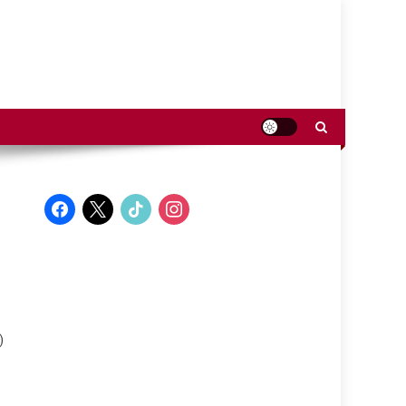
facebook
x
tiktok
instagram
)