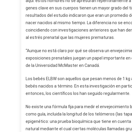
aquí: estos hombres no se apresuran repentinamente a 
genes clave en sus cuerpos tienen un mayor grado del ti
resultados del estudio indicaron que eran un promedio d
nacer nacidos al mismo tiempo. La diferencia no se enc
coincidiendo con investigaciones anteriores que han 
al estrés prenatal que las mujeres prematuras.
“Aunque no está claro por qué se observa un envejecimi
exposiciones prenatales juegan un papel importante en e
de la Universidad McMaster en Canadá.
Los bebés ELBW son aquellos que pesan menos de 1 kg al
bebés nacidos a término. En esta investigación en parti
entonces, los científicos los han seguido regularmente.
No existe una fórmula fija para medir el envejecimiento 
como guía, incluida la longitud de los telómeros (las tapa
epigenético: una prueba bioquímica que tiene en cuenta 
natural mediante el cual ciertas moléculas llamadas gr