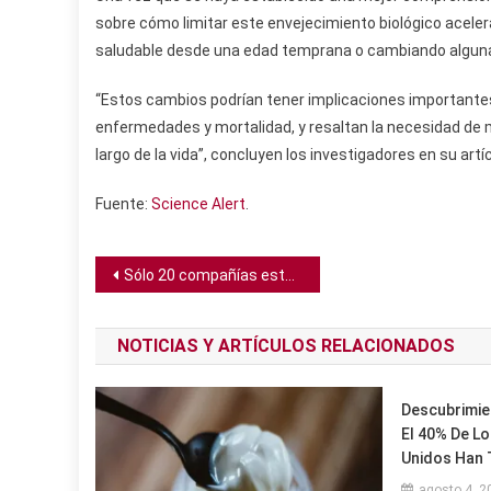
sobre cómo limitar este envejecimiento biológico aceler
saludable desde una edad temprana o cambiando algunas 
“Estos cambios podrían tener implicaciones importante
enfermedades y mortalidad, y resaltan la necesidad de m
largo de la vida”, concluyen los investigadores en su artíc
Fuente:
Science Alert
.
Navegación
Sólo 20 compañías están detrás de más de la mitad desperdicio de plásticos de único uso
de
NOTICIAS Y ARTÍCULOS RELACIONADOS
entradas
Descubrimie
El 40% De L
Unidos Han 
agosto 4, 2