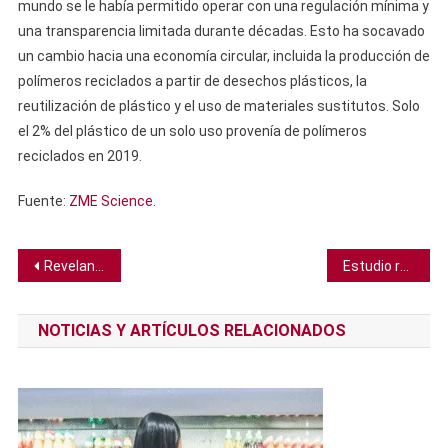
mundo se le había permitido operar con una regulación mínima y
una transparencia limitada durante décadas. Esto ha socavado
un cambio hacia una economía circular, incluida la producción de
polímeros reciclados a partir de desechos plásticos, la
reutilización de plástico y el uso de materiales sustitutos. Solo
el 2% del plástico de un solo uso provenía de polímeros
reciclados en 2019.
Fuente:
ZME Science
.
Navegación
Revelan imágenes de los primeros momentos del desastre del Hindenburg
Estudio revela que los hombres nacidos prematuramente envejecen más rápido
de
NOTICIAS Y ARTÍCULOS RELACIONADOS
entradas