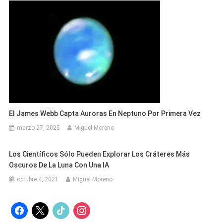
El James Webb Capta Auroras En Neptuno Por Primera Vez
marzo 27, 2025
Miguel Moreno
Los Científicos Sólo Pueden Explorar Los Cráteres Más
Oscuros De La Luna Con Una IA
octubre 4, 2021
Miguel Moreno
facebook
x
tiktok
instagram