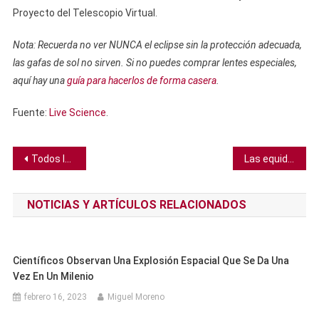
Proyecto del Telescopio Virtual.
Nota: Recuerda no ver NUNCA el eclipse sin la protección adecuada,
las gafas de sol no sirven. Si no puedes comprar lentes especiales,
aquí hay una
guía para hacerlos de forma casera
.
Fuente:
Live Science
.
Navegación
Todos los SARS Cov-2 en el mundo pesan el equivalente entre una manzana y un niño pequeño
Las equidnas tienen penes de cuatro puntas, los científicos no saben por qué
de
NOTICIAS Y ARTÍCULOS RELACIONADOS
entradas
Científicos Observan Una Explosión Espacial Que Se Da Una
Vez En Un Milenio
febrero 16, 2023
Miguel Moreno