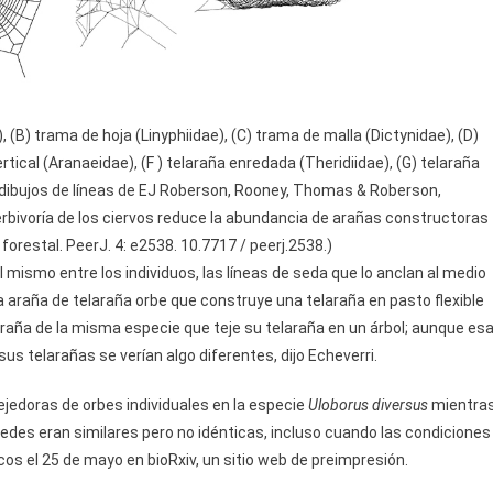
B) trama de hoja (Linyphiidae), (C) trama de malla (Dictynidae), (D)
tical (Aranaeidae), (F ) telaraña enredada (Theridiidae), (G) telaraña
: dibujos de líneas de EJ Roberson, Rooney, Thomas & Roberson,
herbivoría de los ciervos reduce la abundancia de arañas constructoras
 forestal. PeerJ. 4: e2538. 10.7717 / peerj.2538.)
el mismo entre los individuos, las líneas de seda que lo anclan al medio
a araña de telaraña orbe que construye una telaraña en pasto flexible
raña de la misma especie que teje su telaraña en un árbol; aunque es
us telarañas se verían algo diferentes, dijo Echeverri.
jedoras de orbes individuales en la especie
Uloborus diversus
mientra
 redes eran similares pero no idénticas, incluso cuando las condiciones
icos el 25 de mayo en bioRxiv, un sitio web de preimpresión.