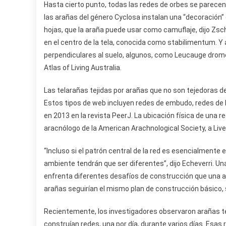
Hasta cierto punto, todas las redes de orbes se parecen e
las arañas del género Cyclosa instalan una “decoración”
hojas, que la araña puede usar como camuflaje, dijo Zsc
en el centro de la tela, conocida como stabilimentum. Y
perpendiculares al suelo, algunos, como Leucauge drome
Atlas of Living Australia.
Las telarañas tejidas por arañas que no son tejedoras
Estos tipos de web incluyen redes de embudo, redes de 
en 2013 en la revista PeerJ. La ubicación física de una re
aracnólogo de la American Arachnological Society, a Liv
“Incluso si el patrón central de la red es esencialmente 
ambiente tendrán que ser diferentes”, dijo Echeverri. Un
enfrenta diferentes desafíos de construcción que una a
arañas seguirían el mismo plan de construcción básico, s
Recientemente, los investigadores observaron arañas te
construían redes, una por día, durante varios días. Esas