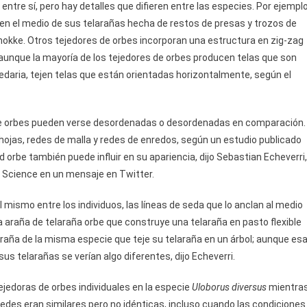
ntre sí, pero hay detalles que difieren entre las especies. Por ejemplo
 en el medio de sus telarañas hecha de restos de presas y trozos de
hokke. Otros tejedores de orbes incorporan una estructura en zig-zag
 aunque la mayoría de los tejedores de orbes producen telas que son
daria, tejen telas que están orientadas horizontalmente, según el
 de orbes pueden verse desordenadas o desordenadas en comparación.
hojas, redes de malla y redes de enredos, según un estudio publicado
d orbe también puede influir en su apariencia, dijo Sebastian Echeverri,
e Science en un mensaje en Twitter.
el mismo entre los individuos, las líneas de seda que lo anclan al medio
a araña de telaraña orbe que construye una telaraña en pasto flexible
raña de la misma especie que teje su telaraña en un árbol; aunque es
us telarañas se verían algo diferentes, dijo Echeverri.
jedoras de orbes individuales en la especie
Uloborus diversus
mientra
 redes eran similares pero no idénticas, incluso cuando las condiciones