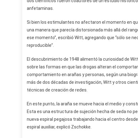
dos científicos fueron coautores de un estudio históri
anfetaminas.
Si bien los estimulantes no afectaron el momento en que 
una manera que parecía distorsionada más allá del rang
ese momento”, escribió Witt, agregando que “sólo se n
reproducible”.
El descubrimiento de 1948 alimentó la curiosidad de Witt s
sobre las formas en que las drogas alteran el comporta
comportamiento en arañas y personas, según una biograf
más de dos décadas de investigación, Witt y otros cien
técnicas de creación de redes.
En este punto, la araña se mueve hacia el medio y const
Esta es una estructura de sujeción hecha de seda no peg
nueva espiral pegajosa trabajando hacia el centro desde 
espiral auxiliar, explicó Zschokke.