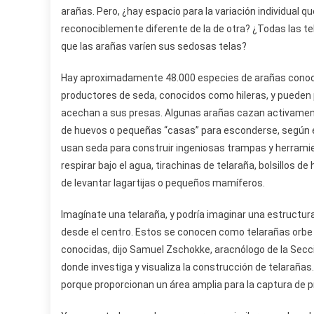
arañas. Pero, ¿hay espacio para la variación individual qu
reconociblemente diferente de la de otra? ¿Todas las t
que las arañas varíen sus sedosas telas?
Hay aproximadamente 48.000 especies de arañas conoci
productores de seda, conocidos como hileras, y pueden p
acechan a sus presas. Algunas arañas cazan activament
de huevos o pequeñas “casas” para esconderse, según el
usan seda para construir ingeniosas trampas y herramie
respirar bajo el agua, tirachinas de telaraña, bolsillos 
de levantar lagartijas o pequeños mamíferos.
Imagínate una telaraña, y podría imaginar una estructura
desde el centro. Estos se conocen como telarañas orbe
conocidas, dijo Samuel Zschokke, aracnólogo de la Secció
donde investiga y visualiza la construcción de telarañas
porque proporcionan un área amplia para la captura de pr