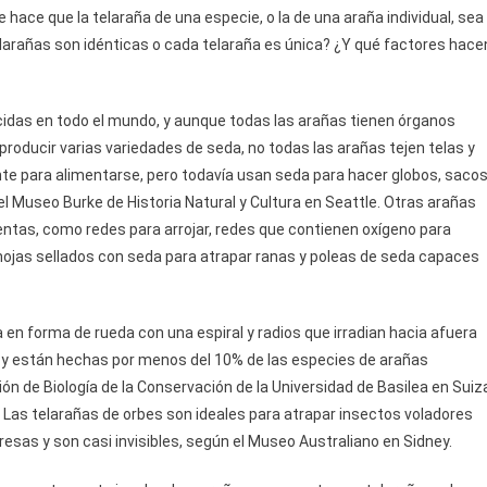
e hace que la telaraña de una especie, o la de una araña individual, sea
elarañas son idénticas o cada telaraña es única? ¿Y qué factores hace
das en todo el mundo, y aunque todas las arañas tienen órganos
roducir varias variedades de seda, no todas las arañas tejen telas y
e para alimentarse, pero todavía usan seda para hacer globos, saco
 Museo Burke de Historia Natural y Cultura en Seattle. Otras arañas
ntas, como redes para arrojar, redes que contienen oxígeno para
de hojas sellados con seda para atrapar ranas y poleas de seda capaces
 en forma de rueda con una espiral y radios que irradian hacia afuera
 y están hechas por menos del 10% de las especies de arañas
n de Biología de la Conservación de la Universidad de Basilea en Suiz
. Las telarañas de orbes son ideales para atrapar insectos voladores
esas y son casi invisibles, según el Museo Australiano en Sidney.