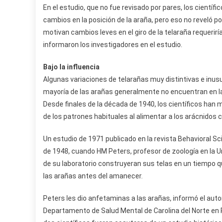
En el estudio, que no fue revisado por pares, los científ
cambios en la posición de la araña, pero eso no reveló po
motivan cambios leves en el giro de la telaraña requeri
informaron los investigadores en el estudio.
Bajo la influencia
Algunas variaciones de telarañas muy distintivas e inus
mayoría de las arañas generalmente no encuentran en la
Desde finales de la década de 1940, los científicos han
de los patrones habituales al alimentar a los arácnidos
Un estudio de 1971 publicado en la revista Behavioral 
de 1948, cuando HM Peters, profesor de zoología en la U
de su laboratorio construyeran sus telas en un tiempo 
las arañas antes del amanecer.
Peters les dio anfetaminas a las arañas, informó el auto
Departamento de Salud Mental de Carolina del Norte en Ra