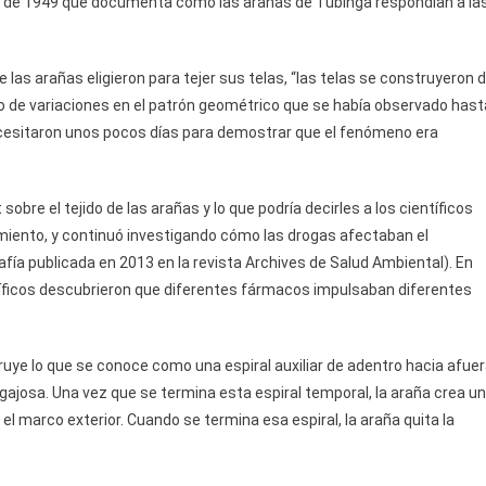
co de 1949 que documenta cómo las arañas de Tubinga respondían a la
las arañas eligieron para tejer sus telas, “las telas se construyeron 
o de variaciones en el patrón geométrico que se había observado hast
ecesitaron unos pocos días para demostrar que el fenómeno era
obre el tejido de las arañas y lo que podría decirles a los científicos
miento, y continuó investigando cómo las drogas afectaban el
ía publicada en 2013 en la revista Archives de Salud Ambiental). En
tíficos descubrieron que diferentes fármacos impulsaban diferentes
ruye lo que se conoce como una espiral auxiliar de adentro hacia afuer
ajosa. Una vez que se termina esta espiral temporal, la araña crea u
el marco exterior. Cuando se termina esa espiral, la araña quita la