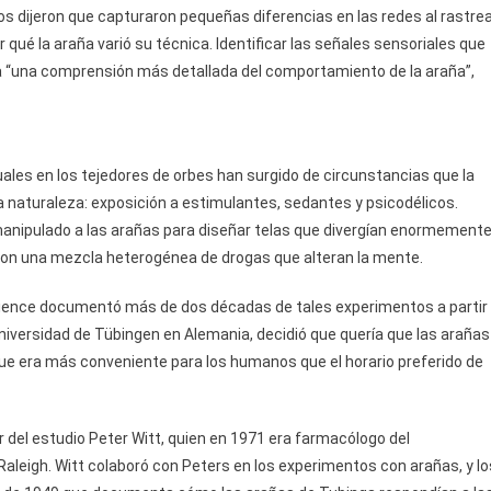
icos dijeron que capturaron pequeñas diferencias en las redes al rastre
r qué la araña varió su técnica. Identificar las señales sensoriales que
ría “una comprensión más detallada del comportamiento de la araña”,
uales en los tejedores de orbes han surgido de circunstancias que la
 naturaleza: exposición a estimulantes, sedantes y psicodélicos.
 manipulado a las arañas para diseñar telas que divergían enormement
 con una mezcla heterogénea de drogas que alteran la mente.
Science documentó más de dos décadas de tales experimentos a partir
niversidad de Tübingen en Alemania, decidió que quería que las arañas
que era más conveniente para los humanos que el horario preferido de
r del estudio Peter Witt, quien en 1971 era farmacólogo del
leigh. Witt colaboró ​​con Peters en los experimentos con arañas, y lo