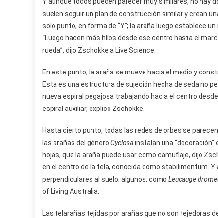
Y aunque todos pueden parecer muy similares, no hay d
suelen seguir un plan de construcción similar y crean u
solo punto, en forma de “Y”; la araña luego establece un
“Luego hacen más hilos desde ese centro hasta el marco;
rueda”, dijo Zschokke a Live Science.
En este punto, la araña se mueve hacia el medio y const
Esta es una estructura de sujeción hecha de seda no peg
nueva espiral pegajosa trabajando hacia el centro desde 
espiral auxiliar, explicó Zschokke.
Hasta cierto punto, todas las redes de orbes se parecen e
las arañas del género
Cyclosa
instalan una “decoración” 
hojas, que la araña puede usar como camuflaje, dijo Zsc
en el centro de la tela, conocida como stabilimentum. Y
perpendiculares al suelo, algunos, como
Leucauge drome
of Living Australia.
Las telarañas tejidas por arañas que no son tejedoras