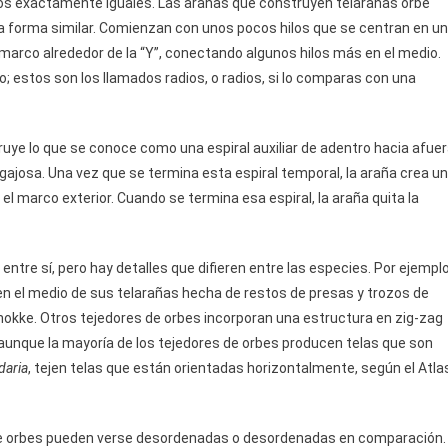
os exactamente iguales. Las arañas que construyen telarañas orbe
na forma similar. Comienzan con unos pocos hilos que se centran en un
 marco alrededor de la “Y”, conectando algunos hilos más en el medio.
 estos son los llamados radios, o radios, si lo comparas con una
ruye lo que se conoce como una espiral auxiliar de adentro hacia afuer
ajosa. Una vez que se termina esta espiral temporal, la araña crea u
el marco exterior. Cuando se termina esa espiral, la araña quita la
ntre sí, pero hay detalles que difieren entre las especies. Por ejemplo
en el medio de sus telarañas hecha de restos de presas y trozos de
hokke. Otros tejedores de orbes incorporan una estructura en zig-zag
 aunque la mayoría de los tejedores de orbes producen telas que son
daria
, tejen telas que están orientadas horizontalmente, según el Atla
 de orbes pueden verse desordenadas o desordenadas en comparación.