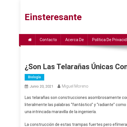
Saltar
al
Einsteresante
contenido
Contacto
Acerca De
Política De Privaci
¿Son Las Telarañas Únicas Com
Biología
Miguel Moreno
Junio 20, 2021
Las telarañas son construcciones asombrosamente compl
literalmente las palabras “fantástico” y “radiante” como 
una intrincada maravilla de la ingeniería.
La construcción de estas trampas fuertes pero efímera