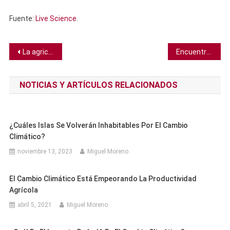
Fuente:
Live Science
.
Navegación
La agricultura está matando más abejas de las que nos damos cuenta, revela gran estudio
Encuentran en China la más antigua fábrica de monedas conocida
de
NOTICIAS Y ARTÍCULOS RELACIONADOS
entradas
¿Cuáles Islas Se Volverán Inhabitables Por El Cambio
Climático?
noviembre 13, 2023
Miguel Moreno
El Cambio Climático Está Empeorando La Productividad
Agrícola
abril 5, 2021
Miguel Moreno