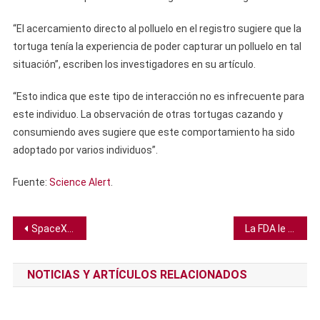
“El acercamiento directo al polluelo en el registro sugiere que la
tortuga tenía la experiencia de poder capturar un polluelo en tal
situación”, escriben los investigadores en su artículo.
“Esto indica que este tipo de interacción no es infrecuente para
este individuo. La observación de otras tortugas cazando y
consumiendo aves sugiere que este comportamiento ha sido
adoptado por varios individuos”.
Fuente:
Science Alert
.
Navegación
SpaceX dice que los humanos podrían regresar a la Luna antes del 2024
La FDA le da completa aprobación a la vacuna COVID de Pfizer-BioNTech
de
NOTICIAS Y ARTÍCULOS RELACIONADOS
entradas