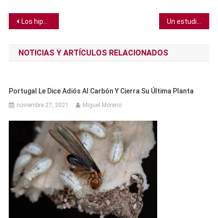
Navegación
Los hipopótamos de Pablo Escobar son estirilizados para controlar su población
Un estudio cognitivo revela que los clichés están más infravalorados de lo que creemos
de
NOTICIAS Y ARTÍCULOS RELACIONADOS
entradas
Portugal Le Dice Adiós Al Carbón Y Cierra Su Última Planta
noviembre 27, 2021
Miguel Moreno