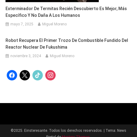
Exterminador De Termitas Recién Descubierto Es Mejor, Más
Específico Y No Daña A Los Humanos
mayo 7, 2025
Miguel Moreno
Robot Recupera El Primer Trozo De Combustible Fundido Del
Reactor Nuclear De Fukushima
noviembre 3, 2024
Miguel Moreno
facebook
x
tiktok
instagram
©2025. Einsteresante. Todos los derechos reservados.
|
Tema: News