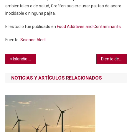
ambientales o de salud, Groffen sugiere usar pajitas de acero
inoxidable o ninguna pajita.
El estudio fue publicado en
Food Additives and Contaminants
.
Fuente:
Science Alert
.
Navegación
Islandia construirá un túnel para aprovechar la energía geotérmica prácticamente ilimitada de un volcán
Diente de megalodón es descubierto en monte submarino a más de 3.000 m de profundidad
de
NOTICIAS Y ARTÍCULOS RELACIONADOS
entradas