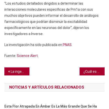
“Los estudios detallados dirigidos a determinar las
interacciones moleculares específicas de Pm1a con sus
muchos objetivos pueden informar el desarrollo de análogos
farmacológicos que podrían disminuir la excitabilidad
específicamente en las neuronas del dolor”, dijeron los
investigadores a Inverse.
La investigación ha sido publicada en
PNAS
.
Fuente:
Science Alert
.
Navegación
La ingesta regular de vitamina D y omega 3 reduce el riesgo de enfermedad autoinmune
¿Cuál es el país con más islas?
de
NOTICIAS Y ARTÍCULOS RELACIONADOS
entradas
Esta Flor Atrapada En Ámbar Es La Más Grande Que Se Ha