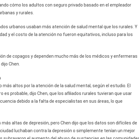
lando cómo los adultos con seguro privado basado en el empleador
rbanas y rurales.
liados urbanos usaban más atención de salud mental que los rurales. Y
dad y el costo de la atención no fueron equitativos, incluso para los
orción de copagos y dependen mucho más de los médicos y enfermeras
 dijo Chen.
s
 más altos por la atención de la salud mental, según el estudio. El
ro es probable, dijo Chen, que los afiliados rurales tuvieran que usar
encia debido a la falta de especialistas en sus áreas, lo que
 más altas de depresión, pero Chen dijo que los datos son difíciles de
a ciudad luchaban contra la depresión o simplemente tenían un mejor
mos subrayaron el aumento del abuso de sustancias en las comunidade