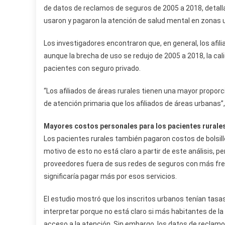
de datos de reclamos de seguros de 2005 a 2018, detal
usaron y pagaron la atención de salud mental en zonas u
Los investigadores encontraron que, en general, los afi
aunque la brecha de uso se redujo de 2005 a 2018, la cali
pacientes con seguro privado.
“Los afiliados de áreas rurales tienen una mayor prop
de atención primaria que los afiliados de áreas urbanas”,
Mayores costos personales para los pacientes rurale
Los pacientes rurales también pagaron costos de bolsillo
motivo de esto no está claro a partir de este análisis, pe
proveedores fuera de sus redes de seguros con más frecu
significaría pagar más por esos servicios.
El estudio mostró que los inscritos urbanos tenían tasas
interpretar porque no está claro si más habitantes de l
acceso a la atención. Sin embargo, los datos de recla