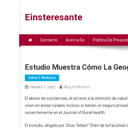
Saltar
al
Einsteresante
contenido
Contacto
Acerca De
Política De Privaci
Estudio Muestra Cómo La Geog
Salud Y Medicina
Miguel Moreno
Febrero 1, 2022
El abuso de sustancias, el acceso a la atención de salu
viven en áreas rurales, incluso si tienen un seguro priva
recientemente en el Journal of Rural Health.
El estudio, dirigido por Zhuo “Adam” Chen de la Facultad