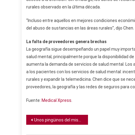
rurales observado en la última década.
“Incluso entre aquellos en mejores condiciones económic
del abuso de sustancias en las áreas rurales”, dijo Chen.
La falta de proveedores genera brechas
La geografía sigue desempeñando un papel muy importan
salud mental, principalmente porque la disponibilidad d
aumenta la demanda de servicios de salud mental. Los 
a los pacientes con los servicios de salud mental: incen
rurales y expandir la telemedicina. Chen dice que se n
proveedores, la geografía y las redes de seguros para co
Fuente:
Medical Xpress
.
Navegación
Unos pingüinos del mismo sexo incuban sus primeros polluelos en el zoológico de Nueva York
de