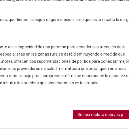
as, que tienen trabajo y seguro médico, creo que esto resalta la carg
te en la capacidad de una persona para acceder a la atención de la
e especialistas en las zonas rurales está disminuyendo a medida que
autores ofrecen dos recomendaciones de política para conectar mejo
tivar a los proveedores de salud mental para que practiquen en áreas
ecesita más trabajo para comprender cómo se superponen la escasez d
ntribuir a las brechas que observaron en este estudio.
Suecia recluta cuervos para limpiar las calles de colillas de cigarrillos