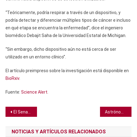
“Teóricamente, podría respirar a través de un dispositivo, y
podría detectar y diferenciar múltiples tipos de cáncer e incluso
en qué etapa se encuentra la enfermedad”, dice el ingeniero
biomédico Debajit Saha de la Universidad Estatal de Michigan.
“Sin embargo, dicho dispositivo aún no está cerca de ser
utilizado en un entorno clínico”.
El artículo preimpreso sobre la investigación está disponible en
BioRxiv
.
Fuente:
Science Alert
.
Navegación
El Senado estadounidense aprueba la mayor inversión contra el cambio climático
Astrónomos planean pescar un meteorito interestelar del océano con un imán gigante
de
NOTICIAS Y ARTÍCULOS RELACIONADOS
entradas