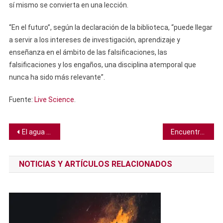
sí mismo se convierta en una lección.
“En el futuro”, según la declaración de la biblioteca, “puede llegar
a servir a los intereses de investigación, aprendizaje y
enseñanza en el ámbito de las falsificaciones, las
falsificaciones y los engaños, una disciplina atemporal que
nunca ha sido más relevante”.
Fuente:
Live Science
.
Navegación
El agua se puede separar en dos líquidos diferentes, y estamos cerca de saber por qué
Encuentran un ancestro bípedo del ser humano de hace 7 millones de años
de
NOTICIAS Y ARTÍCULOS RELACIONADOS
entradas