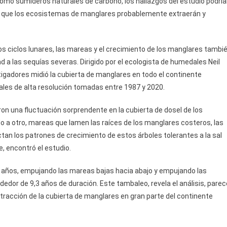
como sumideros naturales de carbono, los hallazgos del estudio podrí
o que los ecosistemas de manglares probablemente extraerán y
 ciclos lunares, las mareas y el crecimiento de los manglares tambi
d a las sequías severas. Dirigido por el ecologista de humedales Neil
stigadores midió la cubierta de manglares en todo el continente
tales de alta resolución tomadas entre 1987 y 2020.
ron una fluctuación sorprendente en la cubierta de dosel de los
do a otro, mareas que lamen las raíces de los manglares costeros, las
ectan los patrones de crecimiento de estos árboles tolerantes a la sal
 encontró el estudio.
61 años, empujando las mareas bajas hacia abajo y empujando las
dedor de 9,3 años de duración. Este tambaleo, revela el análisis, parec
tracción de la cubierta de manglares en gran parte del continente