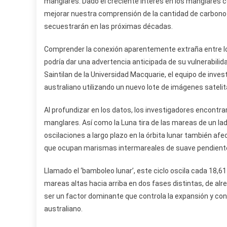
manglares. Dado el creciente interés en los manglares 
mejorar nuestra comprensión de la cantidad de carbon
secuestrarán en las próximas décadas.
Comprender la conexión aparentemente extraña entre los
podría dar una advertencia anticipada de su vulnerabilida
Saintilan de la Universidad Macquarie, el equipo de inve
australiano utilizando un nuevo lote de imágenes sateli
Al profundizar en los datos, los investigadores encontra
manglares. Así como la Luna tira de las mareas de un la
oscilaciones a largo plazo en la órbita lunar también af
que ocupan marismas intermareales de suave pendiente,
Llamado el ‘bamboleo lunar’, este ciclo oscila cada 18,
mareas altas hacia arriba en dos fases distintas, de alre
ser un factor dominante que controla la expansión y con
australiano.