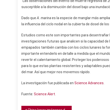
“Las observaciones del evento de muerte regresiva de 2
susceptible a la disminución del dosel bajo una inundació
Dado que
A. marina
es la especie de manglar más ampliam
la influencia del ciclo nodal en la cubierta de dosel de l
Estudios como este son importantes para desentrañar los 
investigaciones futuras que analicen si la capacidad d
empapados también cambia con los ciclos lunares la form
importante entenderlo en detalle a medida que el mundo 
revertir el calentamiento global. Proteger los poderosos
para lo que estas plantas resistentes y adaptables puede
del mar. Así que mejor nos movemos rápido.
La investigación fue publicada en
Science Advances
.
Fuente:
Science Alert
.