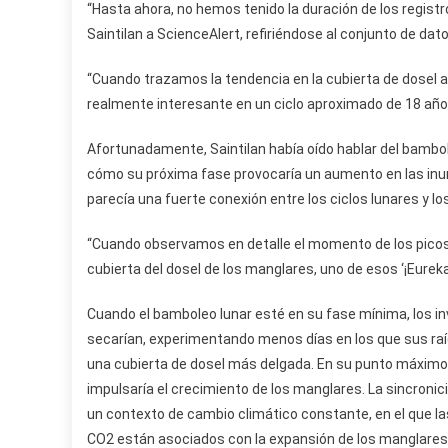
“Hasta ahora, no hemos tenido la duración de los regist
Saintilan a ScienceAlert, refiriéndose al conjunto de dato
“Cuando trazamos la tendencia en la cubierta de dosel a
realmente interesante en un ciclo aproximado de 18 año
Afortunadamente, Saintilan había oído hablar del bambo
cómo su próxima fase provocaría un aumento en las inun
parecía una fuerte conexión entre los ciclos lunares y l
“Cuando observamos en detalle el momento de los picos y
cubierta del dosel de los manglares, uno de esos ‘¡Eure
Cuando el bamboleo lunar esté en su fase mínima, los i
secarían, experimentando menos días en los que sus raíc
una cubierta de dosel más delgada. En su punto máximo,
impulsaría el crecimiento de los manglares. La sincroni
un contexto de cambio climático constante, en el que las
CO2 están asociados con la expansión de los manglares 