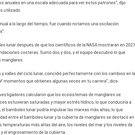
ros anuales en una escala adecuada para ver estos patrones”, dijo
s utilizado.
nual a lo largo del tiempo, fue cuando notamos una oscilación
s”.
leo lunar después de que los científicos de la NASA mostraran en 202
daciones costeras. Sumó dos y dos, y el equipo descubrió lo que
os manglares.
 valles del ciclo lunar, coincidió perfectamente con los cambios en l
ka!’ momentos que obtienes algunas veces en tu carrera”, dice.
nvestigadores calcularon que los ecosistemas de manglares se
es estuvieran saturadas y mayor estrés hídrico, lo que conduciría a
 el bamboleo lunar podría impulsar las mareas más altas, lo que
cidad entre el bamboleo lunar y la cubierta de manglares se destacó en
 temperaturas más altas del aire, los niveles del mar y los niveles de
y el engrosamiento de la cubierta.