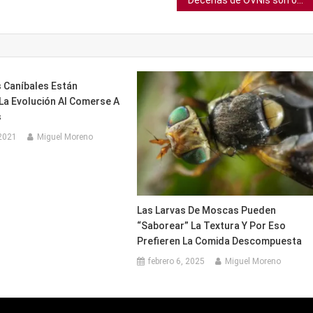
Decenas de OVNIs son observados en Ucrania, según reporta el gobierno
 Caníbales Están
La Evolución Al Comerse A
s
2021
Miguel Moreno
Las Larvas De Moscas Pueden
“saborear” La Textura Y Por Eso
Prefieren La Comida Descompuesta
febrero 6, 2025
Miguel Moreno