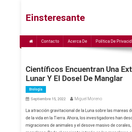
Saltar
al
Einsteresante
contenido
Contacto
Acerca De
Política De Privaci
Científicos Encuentran Una Ex
Lunar Y El Dosel De Manglar
Biología
Miguel Moreno
Septiembre 15, 2022
La atracción gravitacional de la Luna sobre las mareas
de la vida en la Tierra. Ahora, los investigadores han de
migraciones de animales y el desove masivo de corales, s