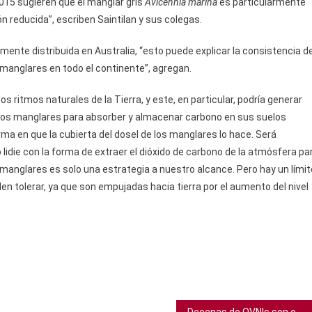
015 sugieren que el manglar gris
Avicennia marina
es particularmente
n reducida”, escriben Saintilan y sus colegas.
ente distribuida en Australia, “esto puede explicar la consistencia d
os manglares en todo el continente”, agregan.
ritmos naturales de la Tierra, y este, en particular, podría generar
e los manglares para absorber y almacenar carbono en sus suelos
a en que la cubierta del dosel de los manglares lo hace. Será
lidie con la forma de extraer el dióxido de carbono de la atmósfera pa
 manglares es solo una estrategia a nuestro alcance. Pero hay un límit
n tolerar, ya que son empujadas hacia tierra por el aumento del nivel