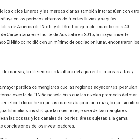
e los ciclos lunares y las mareas diarias también interactúan con otr
nfluye en los períodos alternos de fuertes lluvias y sequías
tales de América del Norte y del Sur. Por ejemplo, cuando unos 40
 de Carpentaria en el norte de Australia en 2015, la mayor muerte
nso El Niño coincidió con un mínimo de oscilación lunar, encontraron lo
de mareas, la diferencia en la altura del agua entre mareas altas y
una mayor pérdida de manglares que las regiones adyacentes, postulan
tenso evento de El Niño no solo hizo que los niveles promedio del mar
 en el ciclo lunar hizo que las mareas bajaran aún más, lo que signific
a. El análisis mostró que la muerte regresiva de los manglares
n las costas y los canales de los ríos, áreas sujetas a la gama
s conclusiones de los investigadores.