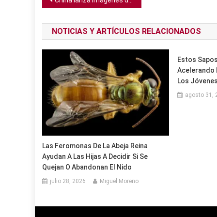
Navegación
China lanza imágenes de autos modificados con imán sobre una parte experimental de autopista
de
NOTICIAS Y ARTÍCULOS RELACIONADOS
entradas
Estos Sapos
Acelerando 
Los Jóvene
agosto 31, 
Las Feromonas De La Abeja Reina
Ayudan A Las Hijas A Decidir Si Se
Quejan O Abandonan El Nido
julio 28, 2026
Miguel Moreno