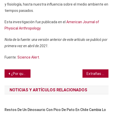
y fisiología, hasta nuestra influencia sobre el medio ambiente en
tiempos pasados.
Esta investigación fue publicada en el
American Journal of
Physical Anthropology
.
Nota de la fuente: una versión anterior de este artículo se publicó por
primera vez en abril de 2021.
Fuente:
Science Alert
.
Navegación
¿Por qué los perros y los gatos mudan su pelo?
Extrañas manchas azules aparecen en foto de la Tierra ¿Qué son?
de
NOTICIAS Y ARTÍCULOS RELACIONADOS
entradas
Restos De Un Dinosaurio Con Pico De Pato En Chile Cambia Lo