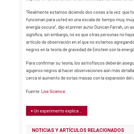
“Realmente estamos diciendo dos cosas a la vez: que hay
funcionan para usted en una escala de tiempo muy, muy 
energía oscura”, dijo el primer autor Duncan Farrah, un 
significa, sin embargo, no es que otras personas no hay
artículo de observación en el que no estamos agregando
negros en la teoría de gravedad de Einstein son la energí
Para confirmar su teoría, los astrofísicos deberán aseg
agujeros negros al hacer observaciones aún más detalla
cerca el aumento de estas masas con la expansión del u
Fuente:
Live Science
.
Navegación
Un experimento explica por qué existe el cabello rizado
de
NOTICIAS Y ARTÍCULOS RELACIONADOS