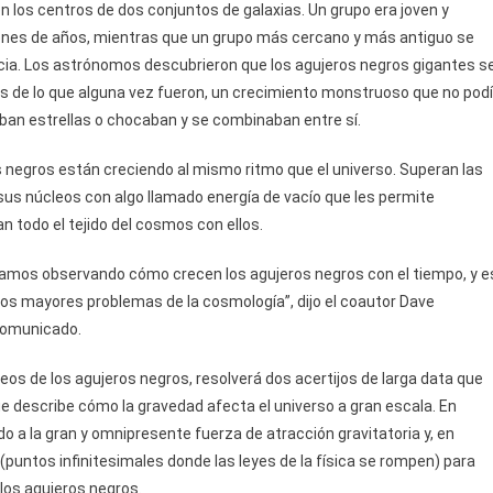
 los centros de dos conjuntos de galaxias. Un grupo era joven y
lones de años, mientras que un grupo más cercano y más antiguo se
ncia. Los astrónomos descubrieron que los agujeros negros gigantes s
es de lo que alguna vez fueron, un crecimiento monstruoso que no pod
ban estrellas o chocaban y se combinaban entre sí.
 negros están creciendo al mismo ritmo que el universo. Superan las
 sus núcleos con algo llamado energía de vacío que les permite
an todo el tejido del cosmos con ellos.
amos observando cómo crecen los agujeros negros con el tiempo, y e
os mayores problemas de la cosmología”, dijo el coautor Dave
 comunicado.
eos de los agujeros negros, resolverá dos acertijos de larga data que
 que describe cómo la gravedad afecta el universo a gran escala. En
do a la gran y omnipresente fuerza de atracción gravitatoria y, en
 (puntos infinitesimales donde las leyes de la física se rompen) para
los agujeros negros.