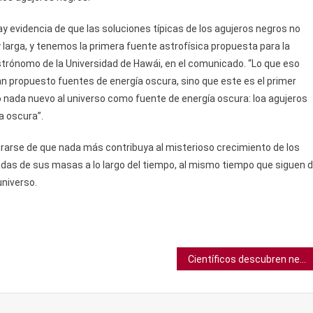
 evidencia de que las soluciones típicas de los agujeros negros no
larga, y tenemos la primera fuente astrofísica propuesta para la
astrónomo de la Universidad de Hawái, en el comunicado. “Lo que eso
an propuesto fuentes de energía oscura, sino que este es el primer
 nada nuevo al universo como fuente de energía oscura: loa agujeros
a oscura”.
urarse de que nada más contribuya al misterioso crecimiento de los
das de sus masas a lo largo del tiempo, al mismo tiempo que siguen 
niverso.
Científicos descubren neuronas espejo en ratones y que estas se relacionan con la agresión