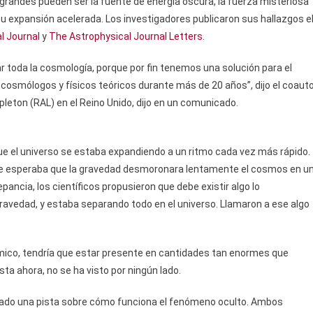
 grandes pueden ser la fuente de energía oscura, la fuerza misteriosa
su expansión acelerada. Los investigadores publicaron sus hallazgos e
l Journal
y
The Astrophysical Journal Letters
.
ar toda la cosmología, porque por fin tenemos una solución para el
s cosmólogos y físicos teóricos durante más de 20 años”, dijo el coaut
pleton (RAL) en el Reino Unido, dijo en un comunicado.
ue el universo se estaba expandiendo a un ritmo cada vez más rápido.
 se esperaba que la gravedad desmoronara lentamente el cosmos en u
ancia, los científicos propusieron que debe existir algo lo
avedad, y estaba separando todo en el universo. Llamaron a ese algo
smico, tendría que estar presente en cantidades tan enormes que
ta ahora, no se ha visto por ningún lado.
ado una pista sobre cómo funciona el fenómeno oculto. Ambos