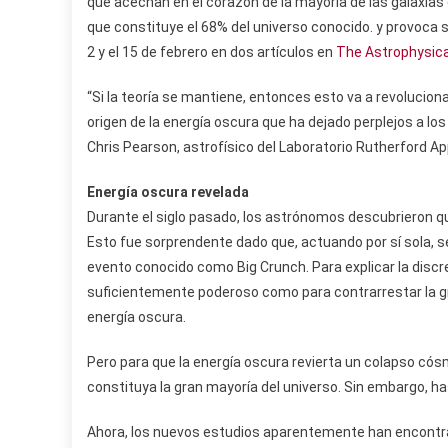
que acechan en el corazón de la mayoría de las galaxias
que constituye el 68% del universo conocido. y provoca 
2 y el 15 de febrero en dos artículos en
The Astrophysica
“Si la teoría se mantiene, entonces esto va a revolucion
origen de la energía oscura que ha dejado perplejos a lo
Chris Pearson, astrofísico del Laboratorio Rutherford Ap
Energía oscura revelada
Durante el siglo pasado, los astrónomos descubrieron q
Esto fue sorprendente dado que, actuando por sí sola,
evento conocido como Big Crunch. Para explicar la discrep
suficientemente poderoso como para contrarrestar la gr
energía oscura.
Pero para que la energía oscura revierta un colapso có
constituya la gran mayoría del universo. Sin embargo, has
Ahora, los nuevos estudios aparentemente han encontr