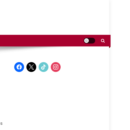
facebook
x
tiktok
instagram
es