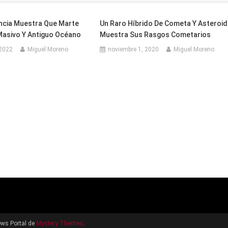
ncia Muestra Que Marte
Un Raro Híbrido De Cometa Y Asteroi
Masivo Y Antiguo Océano
Muestra Sus Rasgos Cometarios
 2022
Miguel Moreno
noviembre 1, 2020
Miguel Moreno
ws Portal de
Mystery Themes
.