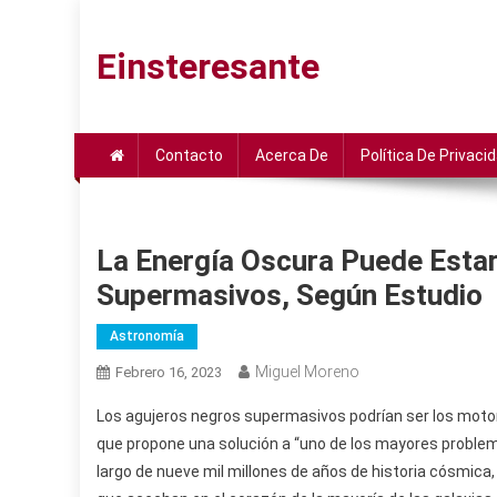
Saltar
al
Einsteresante
contenido
Contacto
Acerca De
Política De Privaci
La Energía Oscura Puede Esta
Supermasivos, Según Estudio
Astronomía
Miguel Moreno
Febrero 16, 2023
Los agujeros negros supermasivos podrían ser los motor
que propone una solución a “uno de los mayores problem
largo de nueve mil millones de años de historia cósmica