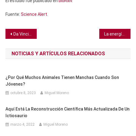
El estudio fue publicado en
bioRxiv
.
Fuente:
Science Alert
.
Navegación
Da Vinci entendía aspectos clave de la gravedad mucho antes que Einstein, revelan dibujos
La energía oscura puede estar escondida en agujeros negros supermasivos, según estudio
de
NOTICIAS Y ARTÍCULOS RELACIONADOS
entradas
¿Por Qué Muchos Animales Tienen Manchas Cuando Son
Jóvenes?
octubre 8, 2023
Miguel Moreno
Aquí Está La Reconstrucción Científica Más Actualizada De Un
Ictiosaurio
marzo 4, 2022
Miguel Moreno