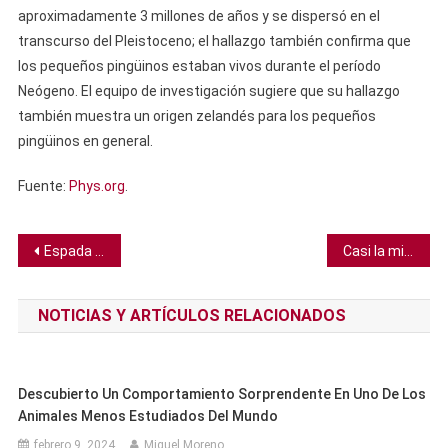
aproximadamente 3 millones de años y se dispersó en el
transcurso del Pleistoceno; el hallazgo también confirma que
los pequeños pingüinos estaban vivos durante el período
Neógeno. El equipo de investigación sugiere que su hallazgo
también muestra un origen zelandés para los pequeños
pingüinos en general.
Fuente:
Phys.org
.
Navegación
Espada vikinga de la tumba de un guerrero es desenterrada en el patio de una casa familiar en Noruega
Casi la mitad del agua del grifo en EE. UU. está contaminada con químicos eternos
de
NOTICIAS Y ARTÍCULOS RELACIONADOS
entradas
Descubierto Un Comportamiento Sorprendente En Uno De Los
Animales Menos Estudiados Del Mundo
febrero 9, 2024
Miguel Moreno