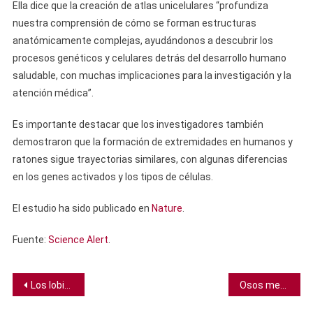
Ella dice que la creación de atlas unicelulares “profundiza
nuestra comprensión de cómo se forman estructuras
anatómicamente complejas, ayudándonos a descubrir los
procesos genéticos y celulares detrás del desarrollo humano
saludable, con muchas implicaciones para la investigación y la
atención médica”.
Es importante destacar que los investigadores también
demostraron que la formación de extremidades en humanos y
ratones sigue trayectorias similares, con algunas diferencias
en los genes activados y los tipos de células.
El estudio ha sido publicado en
Nature
.
Fuente:
Science Alert
.
Navegación
Los lobistas de combustibles fósiles alcanzan números récord en conferencia del cambio climático
Osos medio dormidos son vistos deambulando en Siberia porque hace mucho calor para hibernar