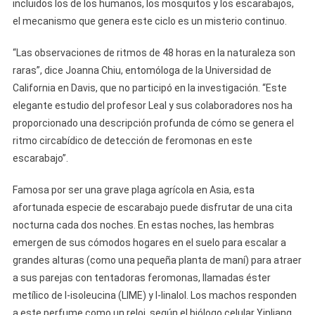
incluidos los de los humanos, los mosquitos y los escarabajos,
el mecanismo que genera este ciclo es un misterio continuo.
“Las observaciones de ritmos de 48 horas en la naturaleza son
raras”, dice Joanna Chiu, entomóloga de la Universidad de
California en Davis, que no participó en la investigación. “Este
elegante estudio del profesor Leal y sus colaboradores nos ha
proporcionado una descripción profunda de cómo se genera el
ritmo circabídico de detección de feromonas en este
escarabajo”.
Famosa por ser una grave plaga agrícola en Asia, esta
afortunada especie de escarabajo puede disfrutar de una cita
nocturna cada dos noches. En estas noches, las hembras
emergen de sus cómodos hogares en el suelo para escalar a
grandes alturas (como una pequeña planta de maní) para atraer
a sus parejas con tentadoras feromonas, llamadas éster
metílico de l-isoleucina (LIME) y l-linalol. Los machos responden
a este perfume como un reloj, según el biólogo celular Yinliang