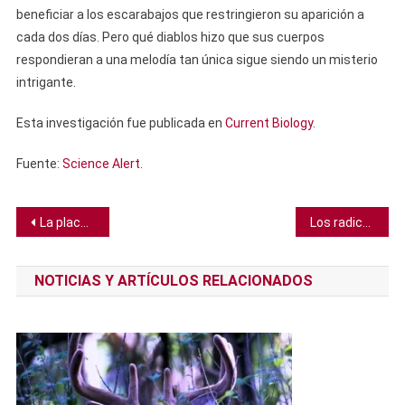
beneficiar a los escarabajos que restringieron su aparición a
cada dos días. Pero qué diablos hizo que sus cuerpos
respondieran a una melodía tan única sigue siendo un misterio
intrigante.
Esta investigación fue publicada en
Current Biology
.
Fuente:
Science Alert
.
Navegación
La placa tectónica india podría eventualmente separar el Tíbet
Los radicales libres no dañan a los tardígrados. De hecho son el secreto de su aparente invencibilidad
de
NOTICIAS Y ARTÍCULOS RELACIONADOS
entradas