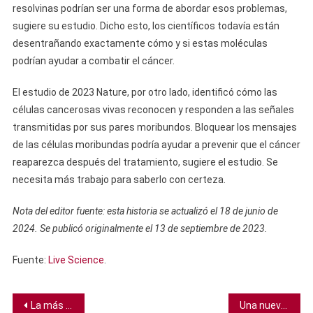
resolvinas podrían ser una forma de abordar esos problemas,
sugiere su estudio. Dicho esto, los científicos todavía están
desentrañando exactamente cómo y si estas moléculas
podrían ayudar a combatir el cáncer.
El estudio de 2023 Nature, por otro lado, identificó cómo las
células cancerosas vivas reconocen y responden a las señales
transmitidas por sus pares moribundos. Bloquear los mensajes
de las células moribundas podría ayudar a prevenir que el cáncer
reaparezca después del tratamiento, sugiere el estudio. Se
necesita más trabajo para saberlo con certeza.
Nota del editor fuente: esta historia se actualizó el 18 de junio de
2024. Se publicó originalmente el 13 de septiembre de 2023.
Fuente:
Live Science
.
Navegación
La más grande tormenta del sistema solar puede no ser tan antigua como creíamos
Una nueva forma de reciclar acero podría reducir la huella de carbono de la industria