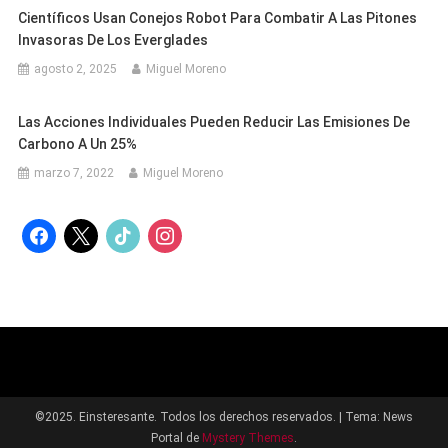
Científicos Usan Conejos Robot Para Combatir A Las Pitones
Invasoras De Los Everglades
agosto 2, 2025
Miguel Moreno
Las Acciones Individuales Pueden Reducir Las Emisiones De
Carbono A Un 25%
marzo 7, 2022
Miguel Moreno
facebook
x
tiktok
instagram
©2025. Einsteresante. Todos los derechos reservados.
|
Tema: News
Portal de
Mystery Themes
.