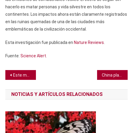
hacerlo es matar personas y vida silvestre en todos los
continentes. Los impactos ahora están claramente registrados
en las ruinas quemadas de una de las ciudades más
emblemáticas de la civilización occidental.
Esta investigación fue publicada en
Nature Reviews
.
Fuente:
Science Alert
.
Navegación
Este metal ultradelgado podría reemplazar al cobre en la próxima generación de dispositivos electrónicos
China planea construir panel solar enorme en el espacio que recogerá más energía en un año que “todo el petróleo en la Tierra”
de
NOTICIAS Y ARTÍCULOS RELACIONADOS
entradas